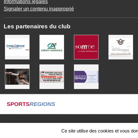
Informations légales
Signaler un contenu inapproprié
Les partenaires du club
SPORTS
REGIONS
Ce site utilise des cookies et vous do