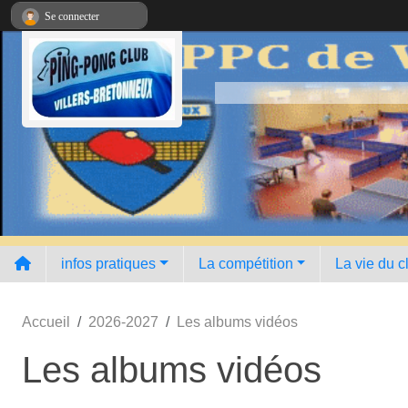
Panneau de gestion des cookies
Se connecter
infos pratiques
La compétition
La vie du c
Accueil
2026-2027
Les albums vidéos
Les albums vidéos