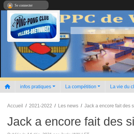
Panneau de gestion des cookies
Se connecter
infos pratiques
La compétition
La vie du c
Accueil
2021-2022
Les news
Jack a encore fait des 
Jack a encore fait des s