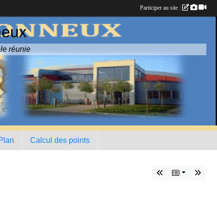
Participer au site :
neux
le réunie
 Plan
Calcul des points