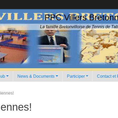
PPC Villers Breton
La famille Bretonvilloise de Tennis de Tab
lub
News & Documents
Participer
Contact et
siennes!
iennes!