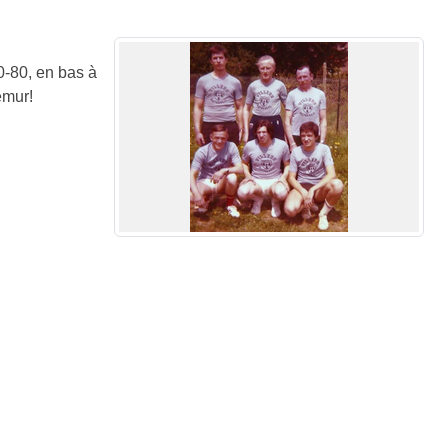
0-80, en bas à
émur!