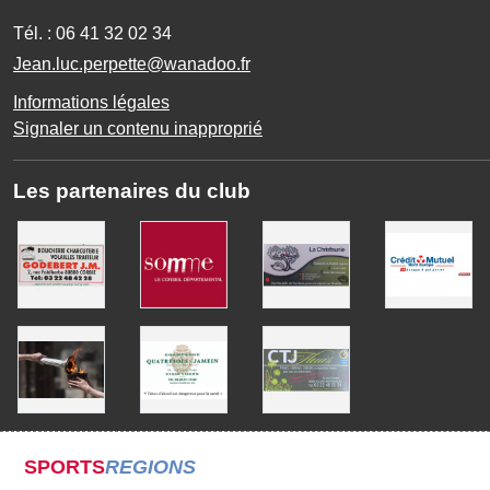
Tél. :
06 41 32 02 34
Jean.luc.perpette@wanadoo.fr
Informations légales
Signaler un contenu inapproprié
Les partenaires du club
SPORTS
REGIONS