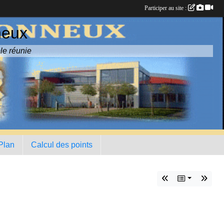
Participer au site :
neux
le réunie
 Plan
Calcul des points