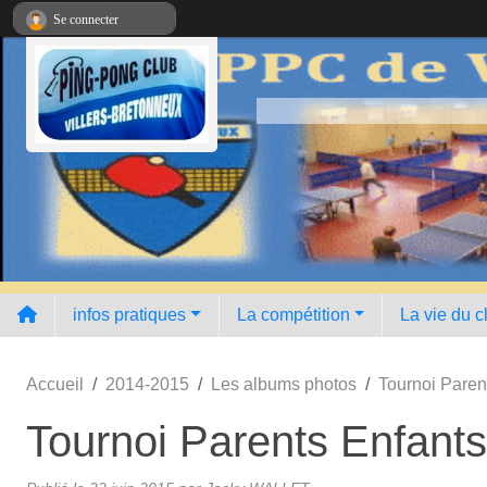
Panneau de gestion des cookies
Se connecter
infos pratiques
La compétition
La vie du c
Accueil
2014-2015
Les albums photos
Tournoi Paren
Tournoi Parents Enfant