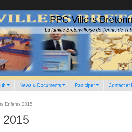
PPC Villers Breton
La famille Bretonvilloise de Tennis de Tab
lub
News & Documents
Participer
Contact et
ts Enfants 2015
s 2015