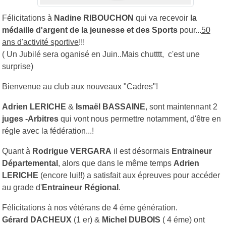
Félicitations à
Nadine RIBOUCHON
qui va recevoir
la
médaille d'argent de la jeunesse et des Sports
pour...
50
ans d'activité sportive
!!!
( Un Jubilé sera oganisé en Juin..Mais chutttt, c'est une
surprise)
Bienvenue au club aux nouveaux "Cadres"!
Adrien LERICHE
&
Ismaël BASSAINE
, sont maintennant 2
juges -Arbitres
qui vont nous permettre notamment, d'être en
régle avec la fédération...!
Quant à
Rodrigue VERGARA
il est désormais
Entraineur
Départemental
, alors que dans le même temps
Adrien
LERICHE
(encore lui!!) a satisfait aux épreuves pour accéder
au grade d'
Entraineur Régional
.
Félicitations à nos vétérans de 4 éme génération.
Gérard DACHEUX
(1 er) &
Michel DUBOIS
( 4 éme) ont