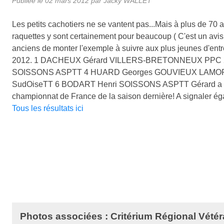
Publiée le
02 mars 2012
par Jacky WALLET
Les petits cachotiers ne se vantent pas...Mais à plus de 70 
raquettes y sont certainement pour beaucoup ( C'est un avis pe
anciens de monter l'exemple à suivre aux plus jeunes d'entre
2012. 1 DACHEUX Gérard VILLERS-BRETONNEUX PPC 
SOISSONS ASPTT 4 HUARD Georges GOUVIEUX LAMOR
SudOiseTT 6 BODART Henri SOISSONS ASPTT Gérard a même 
championnat de France de la saison dernière! A signaler ég
Tous les résultats ici
Photos associées : Critérium Régional Vété