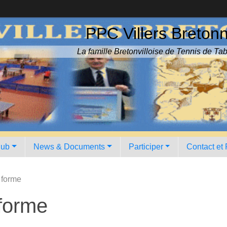
PPC Villers Breton
La famille Bretonvilloise de Tennis de Tab
lub
News & Documents
Participer
Contact et
 forme
 forme