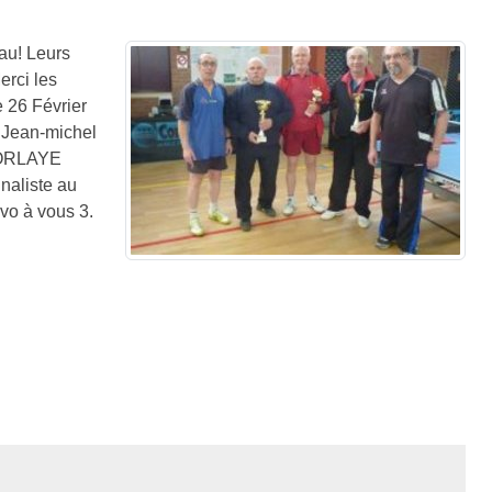
eau! Leurs
erci les
e 26 Février
ean-michel
MORLAYE
aliste au
vo à vous 3.