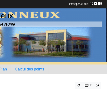
Participer au site :
neux
le réunie
 Plan
Calcul des points