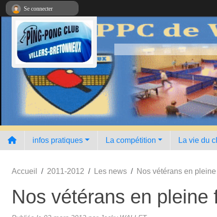
Panneau de gestion des cookies
Se connecter
infos pratiques
La compétition
La vie du c
Accueil
2011-2012
Les news
Nos vétérans en pleine
Nos vétérans en pleine